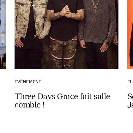
EVÈNEMENT
F
Three Days Grace fait salle
S
comble !
J