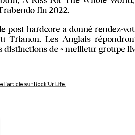
lbum, A Kiss For The Whole World, 
 Trabendo fin 2022.
e post hardcore a donné rendez-vou
au Trianon. Les Anglais répondront
distinctions de « meilleur groupe liv
de l’article sur Rock’Ur Life