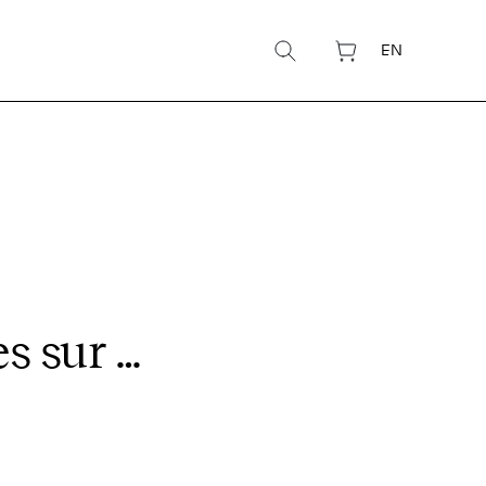
EN
s sur …