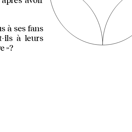
après avoir
s à ses fans
-ils à leurs
e »?