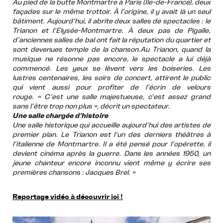
Au pied de la butte Montmartre à Paris (Île-de-France), deux
façades sur le même trottoir. À l’origine, il y avait là un seul
bâtiment. Aujourd’hui, il abrite deux salles de spectacles : le
Trianon et l’Elysée-Montmartre. À deux pas de Pigalle,
d’anciennes salles de bal ont fait la réputation du quartier et
sont devenues temple de la chanson.Au Trianon, quand la
musique ne résonne pas encore, le spectacle a lui déjà
commencé. Les yeux se lèvent vers les boiseries. Les
lustres centenaires, les soirs de concert, attirent le public
qui vient aussi pour profiter de l’écrin de velours
rouge. « C’est une salle majestueuse, c’est assez grand
sans l’être trop non plus », décrit un spectateur.
Une salle chargée d’histoire
Une salle historique qui accueille aujourd’hui des artistes de
premier plan. Le Trianon est l’un des derniers théâtres à
l’italienne de Montmartre. Il a été pensé pour l’opérette, il
devient cinéma après la guerre. Dans les années 1950, un
jeune chanteur encore inconnu vient même y écrire ses
premières chansons : Jacques Brel. »
Reportage vidéo à découvrir ici !