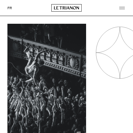
Go
to
FR
content