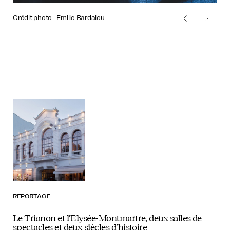
Crédit photo : Emilie Bardalou
Créd
REPORTAGE
Le Trianon et l’Elysée-Montmartre, deux salles de
spectacles et deux siècles d’histoire