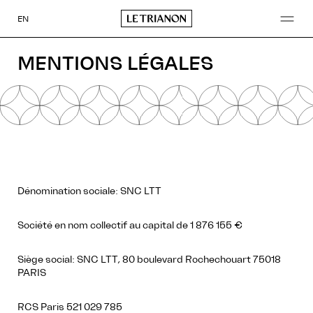
Aller
au
EN
contenu
MENTIONS LÉGALES
Dénomination sociale: SNC LTT
Société en nom collectif au capital de 1 876 155 €
Siège social: SNC LTT, 80 boulevard Rochechouart 75018
PARIS
RCS Paris 521 029 785