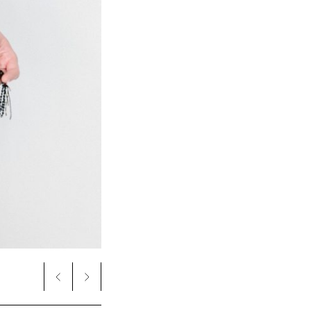
Jain en tenue de scène Dior © Pierre Mouton / So