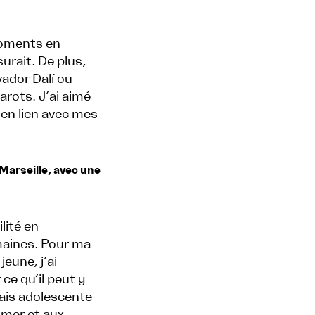
moments en
urait. De plus,
vador Dalí ou
arots. J’ai aimé
 en lien avec mes
Marseille, avec une
lité en
maines. Pour ma
eune, j’ai
ce qu’il peut y
tais adolescente
a mer et aux