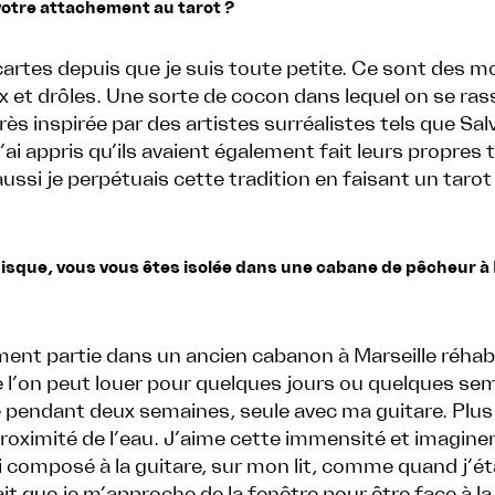
votre attachement au tarot ?
 cartes depuis que je suis toute petite. Ce sont des 
x et drôles. Une sorte de cocon dans lequel on se rass
très inspirée par des artistes surréalistes tels que Sal
’ai appris qu’ils avaient également fait leurs propres t
ussi je perpétuais cette tradition en faisant un tarot
disque, vous vous êtes isolée dans une cabane de pêcheur à 
ment partie dans un ancien cabanon à Marseille réhabi
l’on peut louer pour quelques jours ou quelques se
lée pendant deux semaines, seule avec ma guitare. Plus j
roximité de l’eau. J’aime cette immensité et imaginer 
’ai composé à la guitare, sur mon lit, comme quand j’é
fisait que je m’approche de la fenêtre pour être face à l