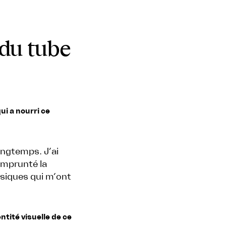
,
 du tube
i a nourri ce
longtemps. J’ai
 emprunté la
ssiques qui m’ont
ntité visuelle de ce