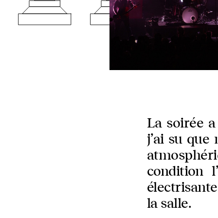
La soirée a
j’ai su que
atmosphér
condition l
électrisante
la salle.