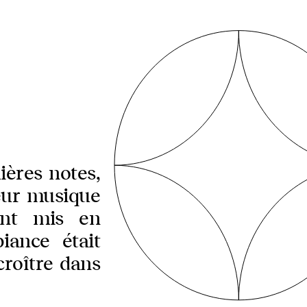
ières notes,
Leur musique
ent mis en
biance était
 croître dans