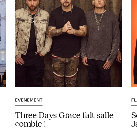
EVÈNEMENT
F
Three Days Grace fait salle
S
comble !
J