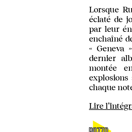
Lorsque Rus
éclaté de j
par leur én
enchaîné d
« Geneva »
dernier al
montée en 
explosions
chaque not
Lire l’intégr