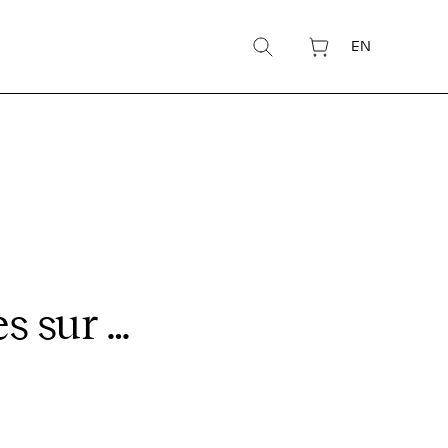
EN
s sur …