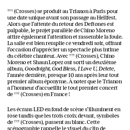
††† (Crosses) se produit au Trianon à Paris pour
une date unique avant son passage au Hellfest.
Alors que l’attente du retour des Deftones est
palpable, le projet parallèle de Chino Moreno
attire également l’attention et rassemble la foule.
La salle est bien remplie ce vendredi soir, offrant
l’occasion d’apprécier un spectacle plus intime
du célèbre chanteur. Avec ††† (Crosses), Chino
Moreno et Shaun Lopez ont sorti un deuxième
album,
Goodnight, God Bless, I Love U, Delete
,
l’année dernière, presque 10 ans après leur tout
premier album éponyme. À noter que le Trianon
a l’honneur d’accueillir le tout premier concert
de ††† (Crosses) en France !
Les écrans LED en fond de scène s’illuminent en
rose tandis que les trois croix devant, symboles
de ††† (Crosses), passent au blanc. Cette
scénographie rappelle le visuel du clip de