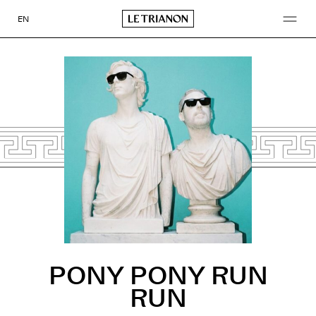
Aller
au
EN
contenu
PONY PONY RUN
RUN