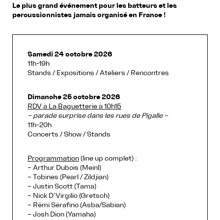
Le plus grand événement pour les batteurs et les
percussionnistes jamais organisé en France !
Samedi 24 octobre 2026
11h-19h
Stands / Expositions / Ateliers / Rencontres
Dimanche 25 octobre 2026
RDV à La Baguetterie à 10h15
– parade surprise dans les rues de Pigalle –
11h-20h
Concerts / Show / Stands
Programmation
(line up complet) :
– Arthur Dubois (Meinl)
– Tobines (Pearl / Zildjian)
– Justin Scott (Tama)
– Nick D’Virgilio (Gretsch)
– Rémi Sérafino (Asba/Sabian)
– Josh Dion (Yamaha)