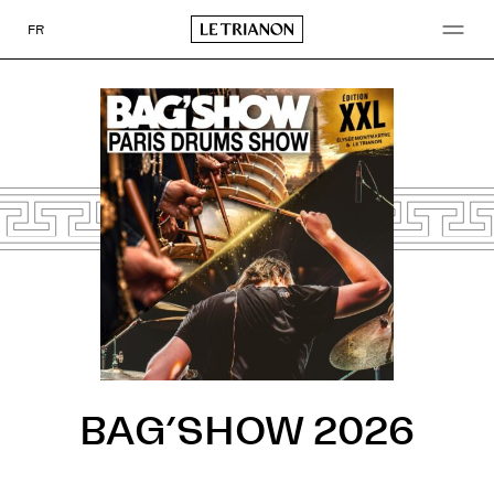
Go
to
FR
content
BAG’SHOW 2026