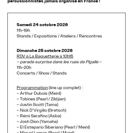
percussionnistes jamais organisé en France !
Samedi 24 octobre 2026
11h-19h
Stands / Expositions / Ateliers / Rencontres
Dimanche 25 octobre 2026
RDV à La Baguetterie à 10h15
– parade surprise dans les rues de Pigalle –
11h-20h
Concerts / Show / Stands
Programmation
(line up complet) :
– Arthur Dubois (Meinl)
– Tobines (Pearl / Zildjian)
– Justin Scott (Tama)
– Nick D’Virgilio (Gretsch)
– Rémi Sérafino (Asba)
– Josh Dion (Yamaha)
– El Estepario Siberiano (Pearl / Meinl)
– Miguel Lamas (Pearl / Meinl)