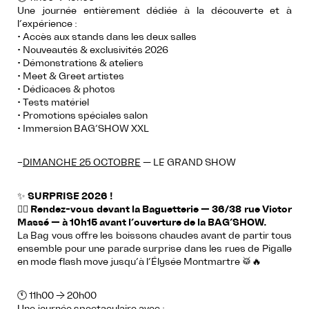
Une journée entièrement dédiée à la découverte et à
l’expérience :
• Accès aux stands dans les deux salles
• Nouveautés & exclusivités 2026
• Démonstrations & ateliers
• Meet & Greet artistes
• Dédicaces & photos
• Tests matériel
• Promotions spéciales salon
• Immersion BAG’SHOW XXL
–
DIMANCHE 25 OCTOBRE
— LE GRAND SHOW
✨
SURPRISE 2026 !
☝🏻
Rendez-vous devant la Baguetterie — 36/38 rue Victor
Massé — à 10h15 avant l’ouverture de la BAG’SHOW.
La Bag vous offre les boissons chaudes avant de partir tous
ensemble pour une parade surprise dans les rues de Pigalle
en mode flash move jusqu’à l’Élysée Montmartre 🥁🔥
🕚 11h00 → 20h00
Une journée spectaculaire avec :