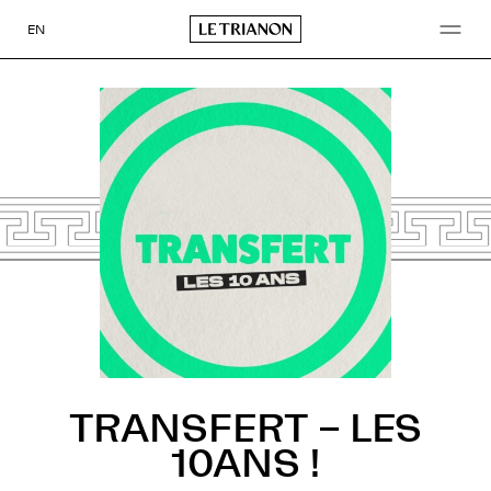
Aller
au
EN
contenu
TRANSFERT – LES
10ANS !