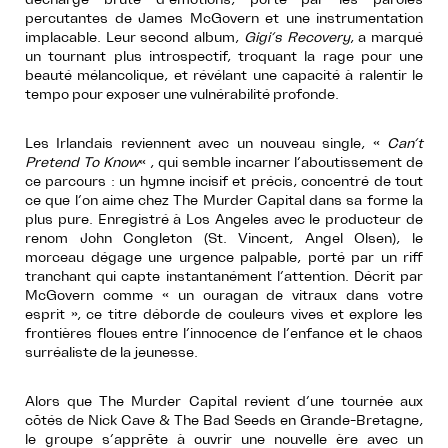
percutantes de James McGovern et une instrumentation
implacable. Leur second album,
Gigi’s Recovery
, a marqué
un tournant plus introspectif, troquant la rage pour une
beauté mélancolique, et révélant une capacité à ralentir le
tempo pour exposer une vulnérabilité profonde.
Les Irlandais reviennent avec un nouveau single, «
Can’t
Pretend To Know
« , qui semble incarner l’aboutissement de
ce parcours : un hymne incisif et précis, concentré de tout
ce que l’on aime chez The Murder Capital dans sa forme la
plus pure. Enregistré à Los Angeles avec le producteur de
renom John Congleton (St. Vincent, Angel Olsen), le
morceau dégage une urgence palpable, porté par un riff
tranchant qui capte instantanément l’attention. Décrit par
McGovern comme « un ouragan de vitraux dans votre
esprit », ce titre déborde de couleurs vives et explore les
frontières floues entre l’innocence de l’enfance et le chaos
surréaliste de la jeunesse.
Alors que The Murder Capital revient d’une tournée aux
côtés de Nick Cave & The Bad Seeds en Grande-Bretagne,
le groupe s’apprête à ouvrir une nouvelle ère avec un