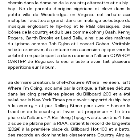
chemin dans le domaine de la country alternative et du hip-
hop. Né de parents d’origine nigériane et élevé dans la
petite ville de Woodbridge, en Virginie, cet artiste aux
multiples facettes a grandi dans un mélange éclectique de
musique englobant le hip-hop et le R&B classiques, des
icônes de la country et du blues comme Johnny Cash, Kenny
Rogers, Garth Brooks et Lead Belly, ainsi que des maîtres
du lyrisme comme Bob Dylan et Leonard Cohen. Véritable
artiste crossover, il a entamé son ascension épique vers la
célébrité en participant à deux reprises à l’album COWBOY
CARTER de Beyoncé, le seul artiste à avoir fait plusieurs
apparitions sur l’album.
Sa dernière création, le chef-d’œuvre Where I’ve Been, Isn’t
Where I’m Going, acclamé par la critique, a fait ses débuts
dans les cinq premières places du Billboard 200 et a été
salué par le New York Times pour avoir « apporté du hip-hop
à la country » et par Rolling Stone pour avoir « honoré la
tradition de la country et l’avoir fait progresser ». Le titre
phare de l’album, « A Bar Song (Tipsy) », a été certifié 4 fois
disque de platine par la RIAA, détient le record de longévité
(2024) à la première place du Billboard Hot 100 et a battu
des records en dominant les classements Country Airplay