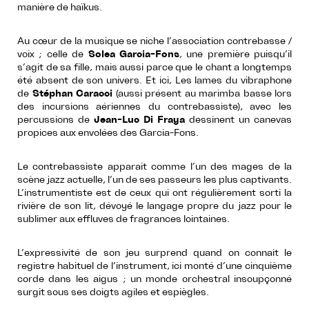
manière de haïkus.
Au cœur de la musique se niche l’association contrebasse /
voix ; celle de
Solea Garcia-Fons
, une première puisqu’il
s’agit de sa fille, mais aussi parce que le chant a longtemps
été absent de son univers. Et ici, Les lames du vibraphone
de
Stéphan Caracci
(aussi présent au marimba basse lors
des incursions aériennes du contrebassiste), avec les
percussions de
Jean-Luc Di Fraya
dessinent un canevas
propices aux envolées des Garcia-Fons.
Le contrebassiste apparait comme l’un des mages de la
scène jazz actuelle, l’un de ses passeurs les plus captivants.
L’instrumentiste est de ceux qui ont régulièrement sorti la
rivière de son lit, dévoyé le langage propre du jazz pour le
sublimer aux effluves de fragrances lointaines.
L’expressivité de son jeu surprend quand on connait le
registre habituel de l’instrument, ici monté d’une cinquième
corde dans les aigus ; un monde orchestral insoupçonné
surgit sous ses doigts agiles et espiègles.