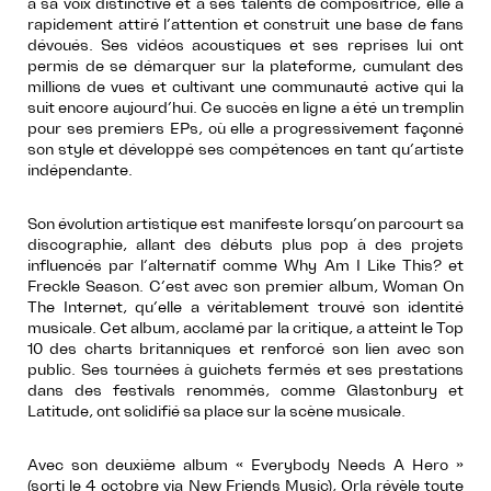
à sa voix distinctive et à ses talents de compositrice, elle a
rapidement attiré l’attention et construit une base de fans
dévoués. Ses vidéos acoustiques et ses reprises lui ont
permis de se démarquer sur la plateforme, cumulant des
millions de vues et cultivant une communauté active qui la
suit encore aujourd’hui. Ce succès en ligne a été un tremplin
pour ses premiers EPs, où elle a progressivement façonné
son style et développé ses compétences en tant qu’artiste
indépendante.
Son évolution artistique est manifeste lorsqu’on parcourt sa
discographie, allant des débuts plus pop à des projets
influencés par l’alternatif comme Why Am I Like This? et
Freckle Season. C’est avec son premier album, Woman On
The Internet, qu’elle a véritablement trouvé son identité
musicale. Cet album, acclamé par la critique, a atteint le Top
10 des charts britanniques et renforcé son lien avec son
public. Ses tournées à guichets fermés et ses prestations
dans des festivals renommés, comme Glastonbury et
Latitude, ont solidifié sa place sur la scène musicale.
Avec son deuxième album « Everybody Needs A Hero »
(sorti le 4 octobre via New Friends Music), Orla révèle toute