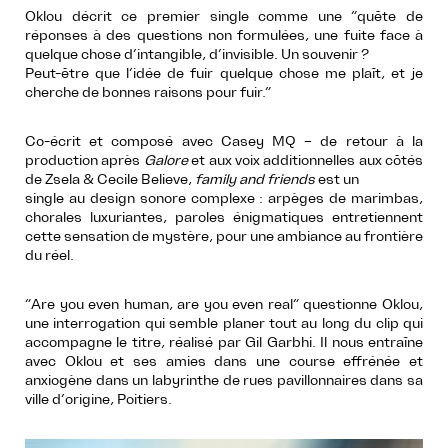
Oklou décrit ce premier single comme une “quête de
réponses à des questions non formulées, une fuite face à
quelque chose d’intangible, d’invisible. Un souvenir ?
Peut-être que l’idée de fuir quelque chose me plaît, et je
cherche de bonnes raisons pour fuir.”
Co-écrit et composé avec Casey MQ – de retour à la
production après
Galore
et aux voix additionnelles aux côtés
de Zsela & Cecile Believe,
family and friends
est un
single au design sonore complexe : arpèges de marimbas,
chorales luxuriantes, paroles énigmatiques entretiennent
cette sensation de mystère, pour une ambiance au frontière
du réel.
“Are you even human, are you even real” questionne Oklou,
une interrogation qui semble planer tout au long du clip qui
accompagne le titre, réalisé par Gil Garbhi. Il nous entraîne
avec Oklou et ses amies dans une course effrénée et
anxiogène dans un labyrinthe de rues pavillonnaires dans sa
ville d’origine, Poitiers.