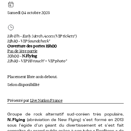
Samedi 04 octobre 2025
15h-17h – Early Merch Acces (VIP tickets*)
18h30 – VIP Soundcheck*
Ouverture des portes 19h00
Pas de 1ère partie
20h00 –
N.Flying
22h30 – VIP Hi-touch* + VIP photo*
Placement libre assis debout.
Selon disponibilité
Présenté par
Live Nation France
Groupe de rock alternatif sud-coréen très populaire,
N.Flying
(abréviation de New Flying) s’est formé en 2013
sous l’égide d’un géant du divertissement et s’est fait
connaître du grand public grâce à son tube « Rooftops » de