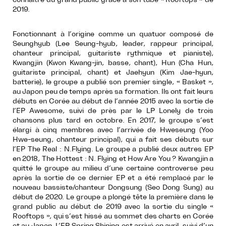
2019.
Fonctionnant à l’origine comme un quatuor composé de
Seunghyub (Lee Seung-hyub, leader, rappeur principal,
chanteur principal, guitariste rythmique et pianiste),
Kwangjin (Kwon Kwang-jin, basse, chant), Hun (Cha Hun,
guitariste principal, chant) et Jaehyun (Kim Jae-hyun,
batterie), le groupe a publié son premier single, « Basket »,
au Japon peu de temps après sa formation. Ils ont fait leurs
débuts en Corée au début de l’année 2015 avec la sortie de
l’EP Awesome, suivi de près par le LP Lonely de trois
chansons plus tard en octobre. En 2017, le groupe s’est
élargi à cinq membres avec l’arrivée de Hweseung (Yoo
Hwe-seung, chanteur principal), qui a fait ses débuts sur
l’EP The Real : N.Flying. Le groupe a publié deux autres EP
en 2018, The Hottest : N. Flying et How Are You ? Kwangjin a
quitté le groupe au milieu d’une certaine controverse peu
après la sortie de ce dernier EP et a été remplacé par le
nouveau bassiste/chanteur Dongsung (Seo Dong Sung) au
début de 2020. Le groupe a plongé tête la première dans le
grand public au début de 2019 avec la sortie du single «
Rooftops », qui s’est hissé au sommet des charts en Corée
et au Japon. L’EP Spring Shining est arrivé en avril, suivi d’un