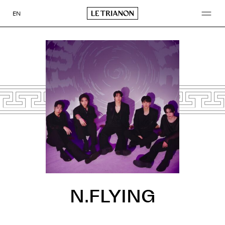
Aller
au
EN
contenu
N.FLYING