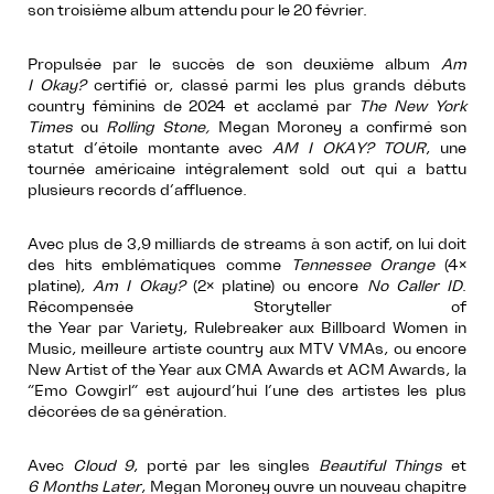
son troisième album attendu pour le 20 février.
Propulsée par le succès de son deuxième album
Am
I Okay?
certifié or, classé parmi les plus grands débuts
country féminins de 2024 et acclamé par
The New York
Times
ou
Rolling Stone,
Megan Moroney a confirmé son
statut d’étoile montante avec
AM I OKAY? TOUR
, une
tournée américaine intégralement sold out qui a battu
plusieurs records d’affluence.
Avec plus de 3,9 milliards de streams à son actif, on lui doit
des hits emblématiques comme
Tennessee Orange
(4×
platine),
Am I Okay?
(2× platine) ou encore
No Caller ID
.
Récompensée Storyteller of
the Year par Variety, Rulebreaker aux Billboard Women in
Music, meilleure artiste country aux MTV VMAs, ou encore
New Artist of the Year aux CMA Awards et ACM Awards, la
“Emo Cowgirl” est aujourd’hui l’une des artistes les plus
décorées de sa génération.
Avec
Cloud 9
, porté par les singles
Beautiful Things
et
6 Months Later
, Megan Moroney ouvre un nouveau chapitre