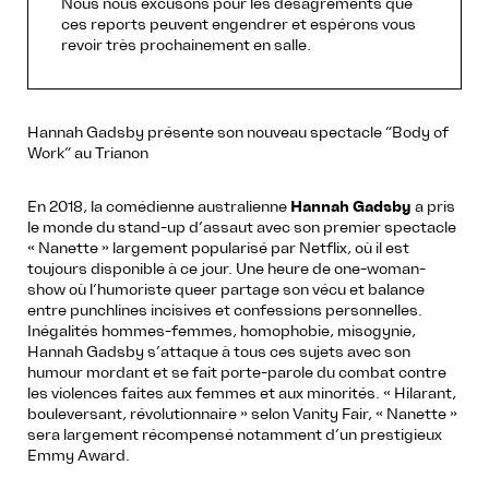
Nous nous excusons pour les désagréments que
ces reports peuvent engendrer et espérons vous
revoir très prochainement en salle.
Hannah Gadsby présente son nouveau spectacle “Body of
Work” au Trianon
En 2018, la comédienne australienne
Hannah Gadsby
a pris
le monde du stand-up d’assaut avec son premier spectacle
« Nanette » largement popularisé par Netflix, où il est
toujours disponible à ce jour. Une heure de one-woman-
show où l’humoriste queer partage son vécu et balance
entre punchlines incisives et confessions personnelles.
Inégalités hommes-femmes, homophobie, misogynie,
Hannah Gadsby s’attaque à tous ces sujets avec son
humour mordant et se fait porte-parole du combat contre
les violences faites aux femmes et aux minorités. « Hilarant,
bouleversant, révolutionnaire » selon Vanity Fair, « Nanette »
sera largement récompensé notamment d’un prestigieux
Emmy Award.