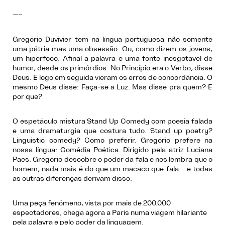
—–
Gregório Duvivier tem na língua portuguesa não somente
uma pátria mas uma obsessão. Ou, como dizem os jovens,
um hiperfoco. Afinal a palavra é uma fonte inesgotável de
humor, desde os primórdios. No Princípio era o Verbo, disse
Deus. E logo em seguida vieram os erros de concordância. O
mesmo Deus disse: Faça-se a Luz. Mas disse pra quem? E
por que?
O espetáculo mistura Stand Up Comedy com poesia falada
e uma dramaturgia que costura tudo. Stand up poetry?
Linguistic comedy? Como preferir. Gregório prefere na
nossa língua: Comédia Poética. Dirigido pela atriz Luciana
Paes, Gregório descobre o poder da fala e nos lembra que o
homem, nada mais é do que um macaco que fala – e todas
as outras diferenças derivam disso.
Uma peça fenómeno, vista por mais de 200.000
espectadores, chega agora a Paris numa viagem hilariante
pela palavra e pelo poder da linguagem.