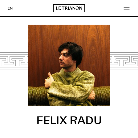
Aller
au
EN
contenu
FELIX RADU