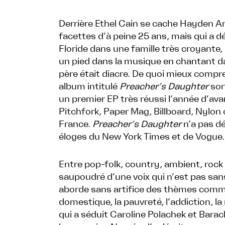
Derrière Ethel Cain se cache Hayden An
facettes d’à peine 25 ans, mais qui a d
Floride dans une famille très croyante, 
un pied dans la musique en chantant d
père était diacre. De quoi mieux compre
album intitulé
Preacher’s Daughter
sort
un premier EP très réussi l’année d’ava
Pitchfork, Paper Mag, Billboard, Nylon 
France.
Preacher’s Daughter
n’a pas dé
éloges du New York Times et de Vogue.
Entre pop-folk, country, ambient, rock 
saupoudré d’une voix qui n’est pas sans
aborde sans artifice des thèmes comme 
domestique, la pauvreté, l’addiction, la 
qui a séduit Caroline Polachek et Barac