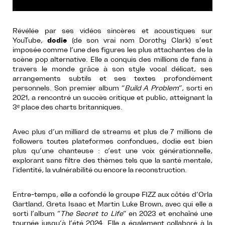
Révélée par ses vidéos sincères et acoustiques sur
YouTube,
dodie
(de son vrai nom Dorothy Clark) s’est
imposée comme l’une des figures les plus attachantes de la
scène pop alternative. Elle a conquis des millions de fans à
travers le monde grâce à son style vocal délicat, ses
arrangements subtils et ses textes profondément
personnels. Son premier album “
Build A Problem
”, sorti en
2021, a rencontré un succès critique et public, atteignant la
3ᵉ place des charts britanniques.
Avec plus d’un milliard de streams et plus de 7 millions de
followers toutes plateformes confondues, dodie est bien
plus qu’une chanteuse : c’est une voix générationnelle,
explorant sans filtre des thèmes tels que la santé mentale,
l’identité, la vulnérabilité ou encore la reconstruction.
Entre-temps, elle a cofondé le groupe FIZZ aux côtés d’Orla
Gartland, Greta Isaac et Martin Luke Brown, avec qui elle a
sorti l’album “
The Secret to Life
” en 2023 et enchaîné une
tournée jusqu’à l’été 2024. Elle a également collaboré à la