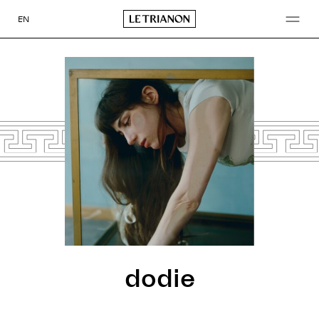
Aller
au
EN
contenu
dodie