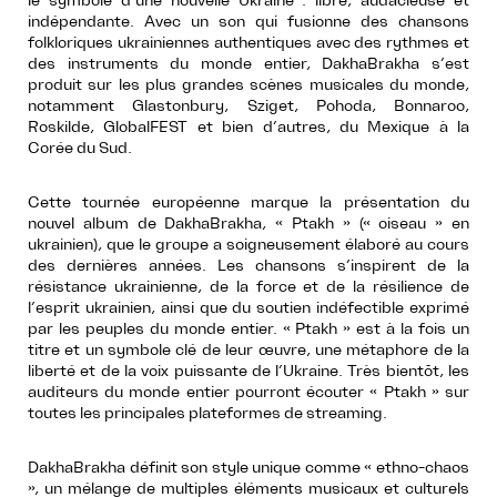
le symbole d’une nouvelle Ukraine : libre, audacieuse et
indépendante. Avec un son qui fusionne des chansons
folkloriques ukrainiennes authentiques avec des rythmes et
des instruments du monde entier, DakhaBrakha s’est
produit sur les plus grandes scènes musicales du monde,
notamment Glastonbury, Sziget, Pohoda, Bonnaroo,
Roskilde, GlobalFEST et bien d’autres, du Mexique à la
Corée du Sud.
Cette tournée européenne marque la présentation du
nouvel album de DakhaBrakha, « Ptakh » (« oiseau » en
ukrainien), que le groupe a soigneusement élaboré au cours
des dernières années. Les chansons s’inspirent de la
résistance ukrainienne, de la force et de la résilience de
l’esprit ukrainien, ainsi que du soutien indéfectible exprimé
par les peuples du monde entier. « Ptakh » est à la fois un
titre et un symbole clé de leur œuvre, une métaphore de la
liberté et de la voix puissante de l’Ukraine. Très bientôt, les
auditeurs du monde entier pourront écouter « Ptakh » sur
toutes les principales plateformes de streaming.
DakhaBrakha définit son style unique comme « ethno-chaos
», un mélange de multiples éléments musicaux et culturels