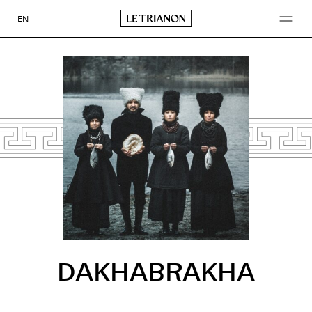
Aller
au
EN
contenu
DAKHABRAKHA