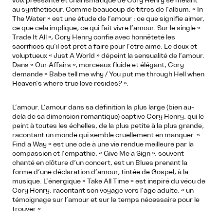
voix pressante et charismatique de Cory Henry se mêlant
au synthétiseur. Comme beaucoup de titres de l’album, « In
The Water » est une étude de l’amour : ce que signifie aimer,
ce que cela implique, ce qui fait vivre l’amour. Sur le single «
Trade It All », Cory Henry confie avec honnêteté les
sacrifices qu’il est prêt à faire pour l’être aimé. Le doux et
voluptueux « Just A World » dépeint la sensualité de l’amour.
Dans « Our Affairs », morceaux fluide et élégant, Cory
demande « Babe tell me why / You put me through Hell when
Heaven’s where true love resides? ».
L’amour. L’amour dans sa définition la plus large (bien au-
delà de sa dimension romantique) captive Cory Henry, qui le
peint à toutes les échelles, de la plus petite à la plus grande,
racontant un monde qui semble cruellement en manquer. «
Find a Way » est une ode à une vie rendue meilleure par la
compassion et l’empathie. « Give Me a Sign », souvent
chanté en clôture d’un concert, est un Blues prenant la
forme d’une déclaration d’amour, tintée de Gospel, à la
musique. L’énergique « Take All Time » est inspiré du vécu de
Cory Henry, racontant son voyage vers l’âge adulte, « un
témoignage sur l’amour et sur le temps nécessaire pour le
trouver ».