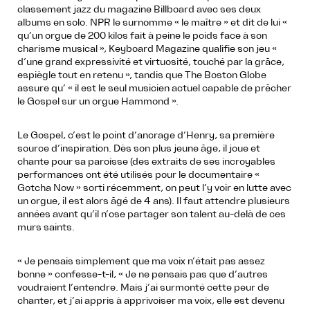
classement jazz du magazine Billboard avec ses deux
albums en solo. NPR le surnomme « le maître » et dit de lui «
qu’un orgue de 200 kilos fait à peine le poids face à son
charisme musical », Keyboard Magazine qualifie son jeu «
d’une grand expressivité et virtuosité, touché par la grâce,
espiègle tout en retenu », tandis que The Boston Globe
assure qu’ « il est le seul musicien actuel capable de prêcher
le Gospel sur un orgue Hammond ».
Le Gospel, c’est le point d’ancrage d’Henry, sa première
source d’inspiration. Dès son plus jeune âge, il joue et
chante pour sa paroisse (des extraits de ses incroyables
performances ont été utilisés pour le documentaire «
Gotcha Now » sorti récemment, on peut l’y voir en lutte avec
un orgue, il est alors âgé de 4 ans). Il faut attendre plusieurs
années avant qu’il n’ose partager son talent au-delà de ces
murs saints.
« Je pensais simplement que ma voix n’était pas assez
bonne » confesse-t-il, « Je ne pensais pas que d’autres
voudraient l’entendre. Mais j’ai surmonté cette peur de
chanter, et j’ai appris à apprivoiser ma voix, elle est devenu