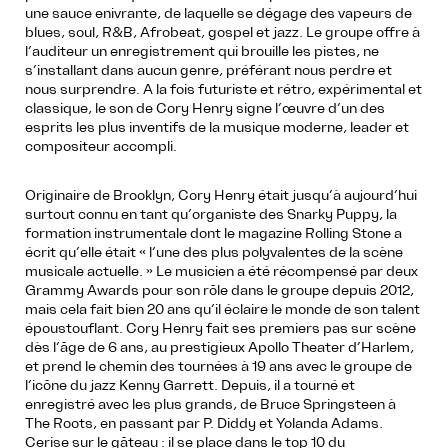
une sauce enivrante, de laquelle se dégage des vapeurs de
blues, soul, R&B, Afrobeat, gospel et jazz. Le groupe offre à
l’auditeur un enregistrement qui brouille les pistes, ne
s’installant dans aucun genre, préférant nous perdre et
nous surprendre. A la fois futuriste et rétro, expérimental et
classique, le son de Cory Henry signe l’œuvre d’un des
esprits les plus inventifs de la musique moderne, leader et
compositeur accompli.
Originaire de Brooklyn, Cory Henry était jusqu’à aujourd’hui
surtout connu en tant qu’organiste des Snarky Puppy, la
formation instrumentale dont le magazine Rolling Stone a
écrit qu’elle était « l’une des plus polyvalentes de la scène
musicale actuelle. » Le musicien a été récompensé par deux
Grammy Awards pour son rôle dans le groupe depuis 2012,
mais cela fait bien 20 ans qu’il éclaire le monde de son talent
époustouflant. Cory Henry fait ses premiers pas sur scène
dès l’âge de 6 ans, au prestigieux Apollo Theater d’Harlem,
et prend le chemin des tournées à 19 ans avec le groupe de
l’icône du jazz Kenny Garrett. Depuis, il a tourné et
enregistré avec les plus grands, de Bruce Springsteen à
The Roots, en passant par P. Diddy et Yolanda Adams.
Cerise sur le gâteau : il se place dans le top 10 du