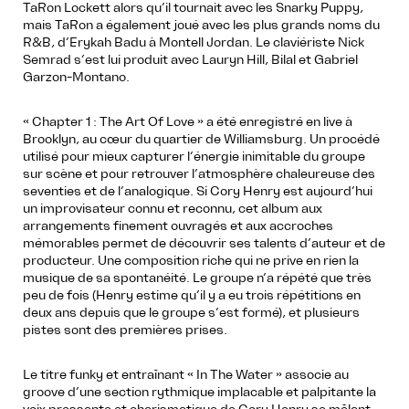
TaRon Lockett alors qu’il tournait avec les Snarky Puppy,
mais TaRon a également joué avec les plus grands noms du
R&B, d’Erykah Badu à Montell Jordan. Le claviériste Nick
Semrad s’est lui produit avec Lauryn Hill, Bilal et Gabriel
Garzon-Montano.
« Chapter 1 : The Art Of Love » a été enregistré en live à
Brooklyn, au cœur du quartier de Williamsburg. Un procédé
utilisé pour mieux capturer l’énergie inimitable du groupe
sur scène et pour retrouver l’atmosphère chaleureuse des
seventies et de l’analogique. Si Cory Henry est aujourd’hui
un improvisateur connu et reconnu, cet album aux
arrangements finement ouvragés et aux accroches
mémorables permet de découvrir ses talents d’auteur et de
producteur. Une composition riche qui ne prive en rien la
musique de sa spontanéité. Le groupe n’a répété que très
peu de fois (Henry estime qu’il y a eu trois répétitions en
deux ans depuis que le groupe s’est formé), et plusieurs
pistes sont des premières prises.
Le titre funky et entraînant « In The Water » associe au
groove d’une section rythmique implacable et palpitante la