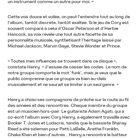
un instrument comme un autre pour moi. »
Cette voix douce et voilée, on peut l’entendre tout au long de
l’album, tantôt discrète, tantôt exaltée. Si le jeu de Cory est
souvent comparé à celui d’Oscar Peterson et d’Herbie
Hancock, sa voix révèle une tout autre facette de sa
personnalité musicale, synthétisant l’héritage laissé par
Michael Jackson, Marvin Gaye, Stevie Wonder et Prince.
« Toutes mes influences se trouvent dans ce disque »,
constate Henry. « J’essaie de casser les codes. Le nom de
notre groupe comporte le mot ‘funk’, mais je veux que le
public comprenne que ce groupe va bien au-delà
musicalement et ne saurait se limiter à un seul genre. »
Henry a choisi ses compagnons de prêche sur la route au fil
des années et des rencontres. Chaque membre du groupe
est un musicien hors-pair. Le guitariste Adam Agati, qui a
co-écrit l’album avec Cory Henry, a également travaillé avec
Booker T. Jones et Ludacris, tandis que le bassiste Sharay
Reed a été sideman pour Patti LaBelle, Aretha Franklin,
Chaka Khan et bien d’autres… Henry a rencontré le batteur