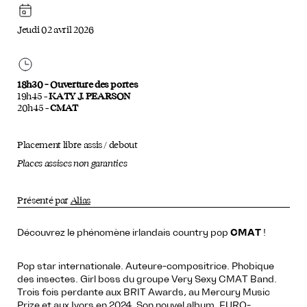
Jeudi 02 avril 2026
18h30 – Ouverture des portes
19h45 –
KATY J. PEARSON
20h45 –
CMAT
Placement libre assis / debout
Places assises non garanties
Présenté par
Alias
Découvrez le phénomène irlandais country pop
CMAT
!
Pop star internationale. Auteure-compositrice. Phobique
des insectes. Girl boss du groupe Very Sexy CMAT Band.
Trois fois perdante aux BRIT Awards, au Mercury Music
Prize et aux Ivors en 2024. Son nouvel album, EURO-