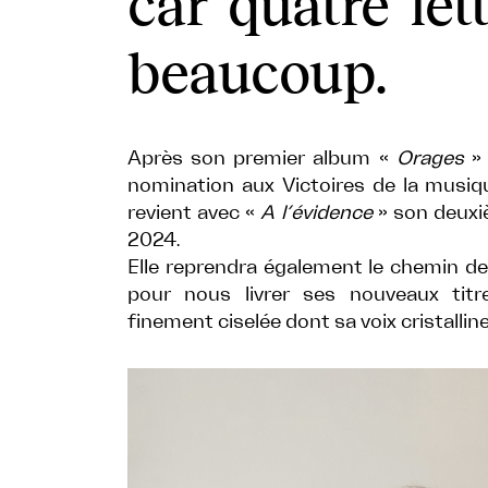
car quatre let
beaucoup.
Après son premier album «
Orages
» 
nomination aux Victoires de la musiq
revient avec «
A l’évidence
» son deuxiè
2024.
Elle reprendra également le chemin de
pour nous livrer ses nouveaux tit
finement ciselée dont sa voix cristallin