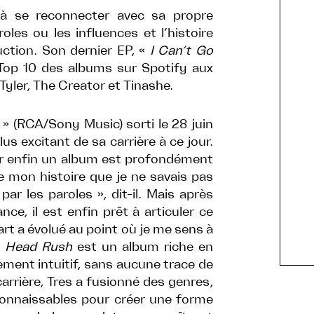
 à se reconnecter avec sa propre
oles ou les influences et l’histoire
ction. Son dernier EP, «
I Can’t Go
 Top 10 des albums sur Spotify aux
Tyler, The Creator et Tinashe.
» (RCA/Sony Music) sorti le 28 juin
plus excitant de sa carrière à ce jour.
tir enfin un album est profondément
de mon histoire que je ne savais pas
 les paroles », dit-il. Mais après
nce, il est enfin prêt à articuler ce
 art a évolué au point où je me sens à
.
Head Rush
est un album riche en
ment intuitif, sans aucune trace de
arrière, Tres a fusionné des genres,
connaissables pour créer une forme