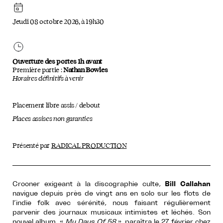
Jeudi 08 octobre 2026, à 19h30
Ouverture des portes 1h avant
Première partie :
Nathan Bowles
Horaires définitifs à venir
Placement libre assis / debout
Places assises non garanties
Présenté par
RADICAL PRODUCTION
Crooner exigeant à la discographie culte,
Bill Callahan
navigue depuis près de vingt ans en solo sur les flots de
l’indie folk avec sérénité, nous faisant régulièrement
parvenir des journaux musicaux intimistes et léchés. Son
nouvel album, «
My Days Of 58
», paraîtra le 27 février chez