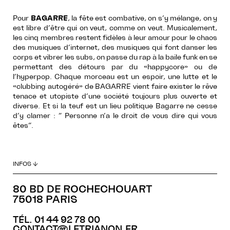
Pour
BAGARRE
, la fête est combative, on s’y mélange, on y
est libre d’être qui on veut, comme on veut. Musicalement,
les cinq membres restent fidèles à leur amour pour le chaos
des musiques d’internet, des musiques qui font danser les
corps et vibrer les subs, on passe du rap à la baile funk en se
permettant des détours par du «happycore» ou de
l’hyperpop. Chaque morceau est un espoir, une lutte et le
«clubbing autogéré» de BAGARRE vient faire exister le rêve
tenace et utopiste d’une société toujours plus ouverte et
diverse. Et si la teuf est un lieu politique Bagarre ne cesse
d’y clamer : “ Personne n’a le droit de vous dire qui vous
êtes”.
INFOS ↓
80 BD DE ROCHECHOUART
75018 PARIS
TÉL. 01 44 92 78 00
CONTACT@LETRIANON.FR