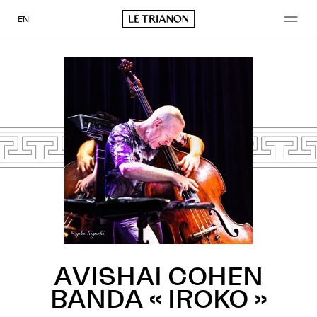
Aller
au
EN
contenu
AVISHAI COHEN
BANDA « IROKO »