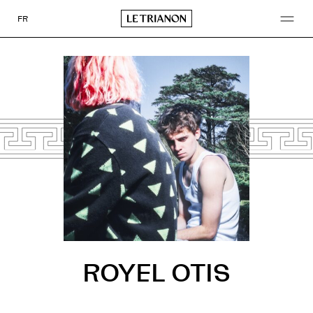
Go
to
FR
content
ROYEL OTIS