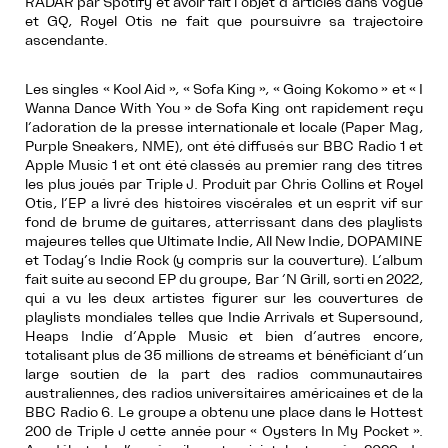
RADAR par Spotify et avoir fait l’objet d’articles dans Vogue
et GQ, Royel Otis ne fait que poursuivre sa trajectoire
ascendante.
Les singles « Kool Aid », « Sofa King », « Going Kokomo » et « I
Wanna Dance With You » de Sofa King ont rapidement reçu
l’adoration de la presse internationale et locale (Paper Mag,
Purple Sneakers, NME), ont été diffusés sur BBC Radio 1 et
Apple Music 1 et ont été classés au premier rang des titres
les plus joués par Triple J. Produit par Chris Collins et Royel
Otis, l’EP a livré des histoires viscérales et un esprit vif sur
fond de brume de guitares, atterrissant dans des playlists
majeures telles que Ultimate Indie, All New Indie, DOPAMINE
et Today’s Indie Rock (y compris sur la couverture). L’album
fait suite au second EP du groupe, Bar ‘N Grill, sorti en 2022,
qui a vu les deux artistes figurer sur les couvertures de
playlists mondiales telles que Indie Arrivals et Supersound,
Heaps Indie d’Apple Music et bien d’autres encore,
totalisant plus de 35 millions de streams et bénéficiant d’un
large soutien de la part des radios communautaires
australiennes, des radios universitaires américaines et de la
BBC Radio 6. Le groupe a obtenu une place dans le Hottest
200 de Triple J cette année pour « Oysters In My Pocket ».