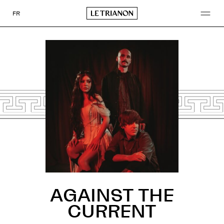
Go
to
FR
content
AGAINST THE
CURRENT