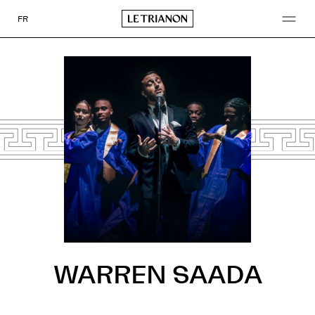
Go
to
FR
content
WARREN SAADA