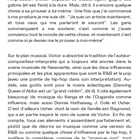
galons (et ses fans) à la dure. Mais, dit-il, il a encore quelque
chose à se prouver à lui-même : Une fois que j’ai commencé
à me produire je me suis dit : “Je suis un artiste maintenant,
et tous ceux qui me parleront le sauront”. Les gens
commençaient à me soutenir, c’est comme si j’avais
convaincu tout le monde de cette chose, et maintenant c’est
comme si je devais me le prouver à moi-même”.
Sur le plan musical, Victor a absorbé la tradition de l’auteur-
compositeur-interprète qui a toujours été ancrée dans la
scène musicale de Newcastle, ainsi que les deux influences
principales et les plus apparentes que sont le R&B et la pop
(avec une pointe de hip-hop dans son interprétation). Au-
delà, ses goûts sont pour le moins éclectiques (Dancing
Queen d’Abba est un “grand riddim”, dit-il). Il cite également
beaucoup de musique du Kenya et de l’Ouganda comme
influence, mais aussi Donnie Hathaway, J. Cole et Usher.
C’est d’ailleurs Usher, dont le nom de famille est Raymond,
qui a en partie inspiré le nom de scène de Victor. En fin de
compte, tous ces éléments s’assemblent parfaitement et,
plutôt que de décrire sa musique comme une version du
R&B ou comme quelque chose d’influencé par le hip-hop, il
préfère la considérer comme de la “musique pop”, tout