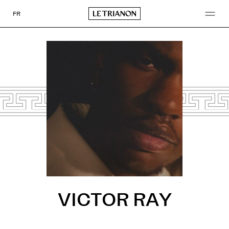
Go
to
FR
content
VICTOR RAY