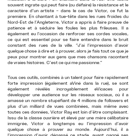
souvent ingrate qui peut faire (ou défaire) la résistance et le
caractère d’un artiste – dans le cas de Victor, ce fut la
première. En chantant à tue-tête dans les rues froides du
Nord-Est de l’Angleterre, Victor a appris à faire preuve de
patience et à séduire les foules les plus frileuses. Il a
également eu l’occasion de renforcer ses cordes vocales,
ce qui est essentiel pour se faire entendre dans le bruit
constant des rues de la ville. “J’ai l’impression d’avoir
quelque chose à dire et à prouver, alors je fais tout ce que je
peux pour montrer aux gens que mes chansons racontent
de vraies histoires. C’est ce qui me passionne.”
Tous ces outils, combinés à un talent pour faire rapidement
forte impression (également aViné dans la rue), se sont
également révélés incroyablement eVicaces pour
développer une audience sur les réseaux sociaux, où il a
amassé un nombre stupéfiant de 4 millions de followers et
plus d’un milliard de vues combinées, mais même avec
toutes ces données, Victor Ray est loin d’être complaisant.
Issu de la classe ouvrière et élevé par une mère célibataire
immigrée, Victor a longtemps eu l’impression d’avoir
quelque chose à prouver au monde. Aujourd’hui, il a
l’impression d’avoir dépassé ce stade, ayant gagné ses