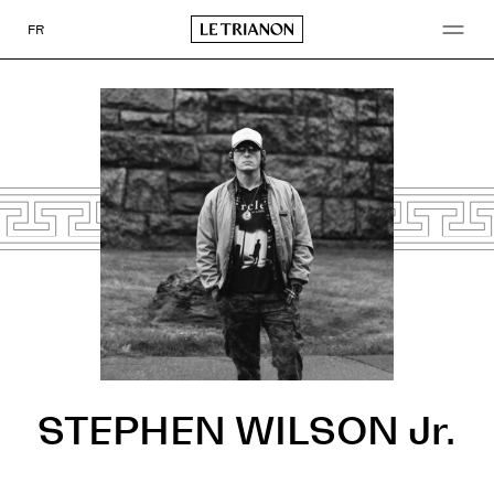
Go
to
FR
content
STEPHEN WILSON Jr.