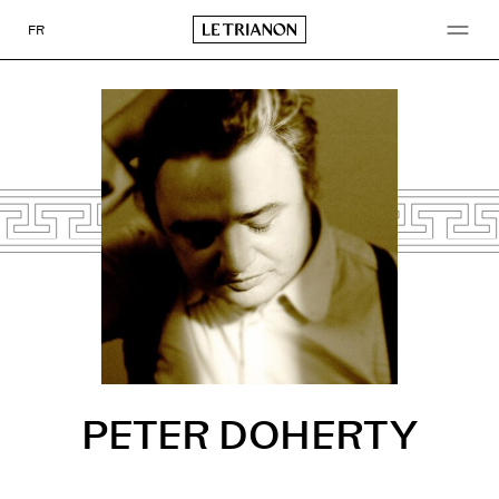
Go
to
FR
content
PETER DOHERTY