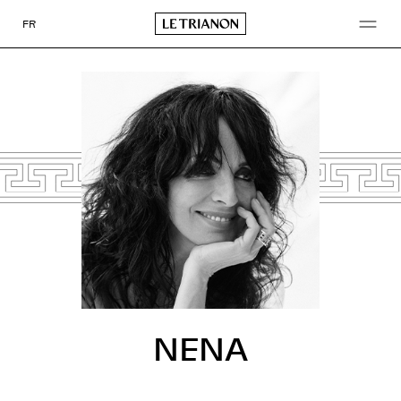
Go
to
FR
content
NENA