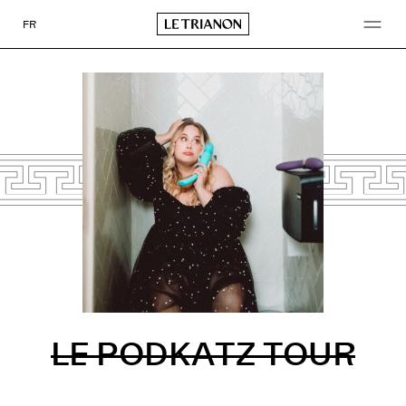
Go
to
FR
content
LE PODKATZ TOUR