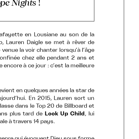
pe Nights
!
Lafayette en Lousiane au son de la
o, Lauren Daigle se met à rêver de
venue la voir chanter lorsqu’à l’âge
confinée chez elle pendant 2 ans et
rme encore à ce jour : c’est la meilleure
evient en quelques années la star de
jourd’hui. En 2015, Lauren sort un
classe dans le Top 20 de Billboard et
3 ans plus tard de
Look Up Child
, lui
le à travers 14 pays.
genre qui évoquent Dieu sous forme