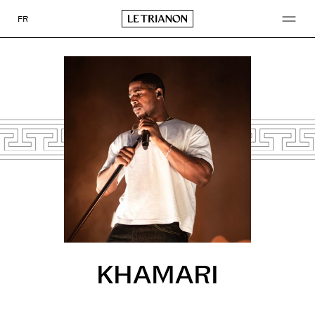
Go
to
FR
content
KHAMARI