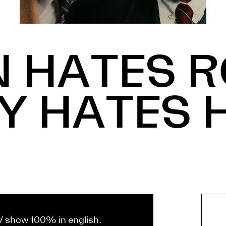
 HATES R
Y HATES 
// show 100% in english.