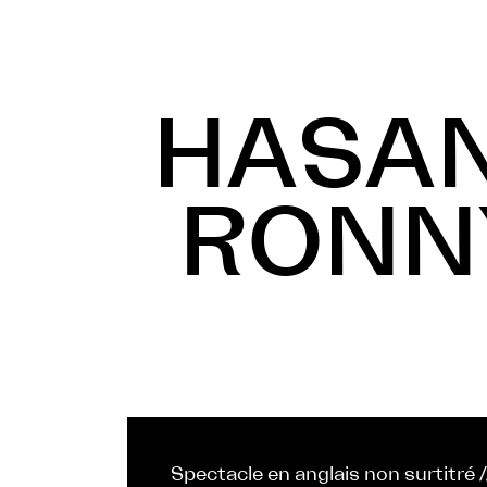
HASAN
RONN
Spectacle en anglais non surtitré 