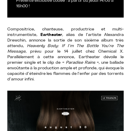
Prévente exclusive codée : à partir du jeudi 14/05 à
16h00 !
Compositrice, chanteuse, productrice et multi-
instrumentiste,
Eartheater
, alias de l’artiste Alexandra
Drewchin, annonce la sortie de son sixième album très
attendu,
Heavenly Body: If I’m The Bottle You’re The
Message
, prévu pour le 14 juillet chez Chemical X.
Parallèlement à cette annonce, Eartheater dévoile le
premier single et le clip de «
Paradise Rains
», une ballade
envoûtante à la production ample et profonde, qui évoque la
capacité d’éteindre les flammes de l’enfer par des torrents
d’amour infini.