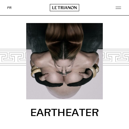
Go
to
FR
content
EARTHEATER