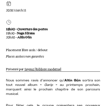
2026 March 11
18h30 – Ouverture des portes
19h30 –
Naga Kirana
20h30 –
Altin Gün
Placement libre assis / debout
Places assises non garanties
Présenté par
Soyouz [folklore moderne]
Nous sommes ravis d’annoncer qu’
Altin Gün
sortira son
tout nouvel album «
Garip
» au printemps prochain,
marquant ainsi le prochain chapitre de son parcours
musical.
Pour fêter cela, le groupe présentera ses nouveaux