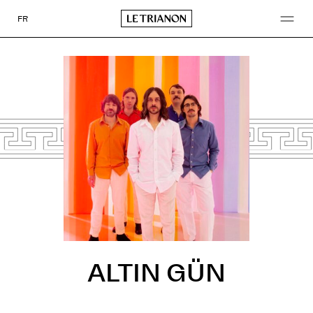
Go
to
FR
content
ALTIN GÜN